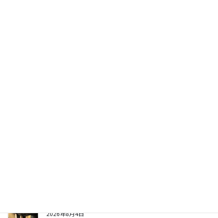
ジ
送
り
〒270-0132 千葉県流山市駒木605-2
☎
04-7154-2882
営業時間 8:30～17:00（土日祝休）
お問い合わせフォーム
最近の投稿
2026年8月5日
ニュース＆トピックス
社長より「生活支援一時金」が支給されました
2026年8月4日